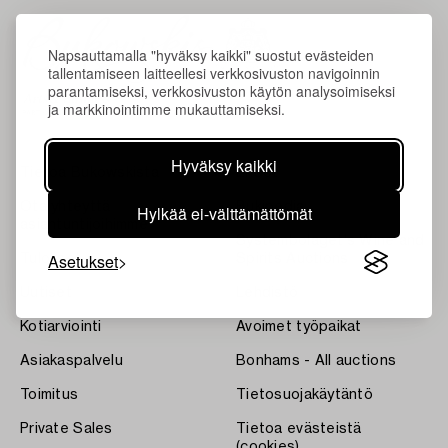
Napsauttamalla "hyväksy kaikki" suostut evästeiden
tallentamiseen laitteellesi verkkosivuston navigoinnin
parantamiseksi, verkkosivuston käytön analysoimiseksi
ja markkinointimme mukauttamiseksi.
Hyväksy kaikki
Tietoa Bukowskista
Ehdot
Ota yhteyttä
Bukipedia
Hylkää ei-välttämättömät
asiantuntijoihimme
Systembolaget's Wine and
Asetukset
Tulokset
Spirits Auctions
Uutiset
Lehdistö
Kotiarviointi
Avoimet työpaikat
Asiakaspalvelu
Bonhams - All auctions
Toimitus
Tietosuojakäytäntö
Private Sales
Tietoa evästeistä
(cookies)