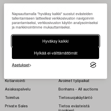
Napsauttamalla "hyväksy kaikki" suostut evästeiden
tallentamiseen laitteellesi verkkosivuston navigoinnin
parantamiseksi, verkkosivuston käytön analysoimiseksi
ja markkinointimme mukauttamiseksi.
Hyväksy kaikki
Tietoa Bukowskista
Ehdot
Ota yhteyttä
Bukipedia
Hylkää ei-välttämättömät
asiantuntijoihimme
Systembolaget's Wine and
Asetukset
Tulokset
Spirits Auctions
Uutiset
Lehdistö
Kotiarviointi
Avoimet työpaikat
Asiakaspalvelu
Bonhams - All auctions
Toimitus
Tietosuojakäytäntö
Private Sales
Tietoa evästeistä
(cookies)