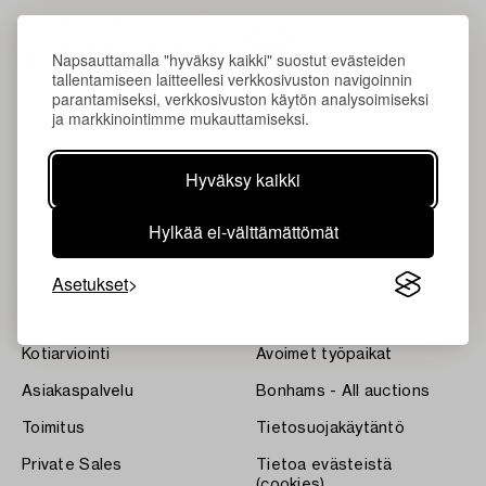
Napsauttamalla "hyväksy kaikki" suostut evästeiden
tallentamiseen laitteellesi verkkosivuston navigoinnin
parantamiseksi, verkkosivuston käytön analysoimiseksi
ja markkinointimme mukauttamiseksi.
Hyväksy kaikki
Tietoa Bukowskista
Ehdot
Ota yhteyttä
Bukipedia
Hylkää ei-välttämättömät
asiantuntijoihimme
Systembolaget's Wine and
Asetukset
Tulokset
Spirits Auctions
Uutiset
Lehdistö
Kotiarviointi
Avoimet työpaikat
Asiakaspalvelu
Bonhams - All auctions
Toimitus
Tietosuojakäytäntö
Private Sales
Tietoa evästeistä
(cookies)