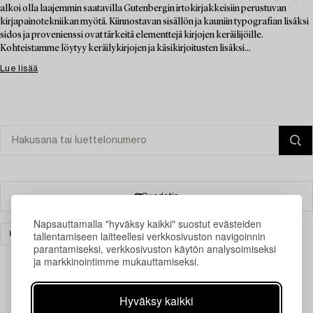
alkoi olla laajemmin saatavilla Gutenbergin irtokirjakkeisiin perustuvan
kirjapainotekniikan myötä. Kiinnostavan sisällön ja kauniin typografian lisäksi
sidos ja provenienssi ovat tärkeitä elementtejä kirjojen keräilijöille.
Kohteistamme löytyy keräilykirjojen ja käsikirjoitusten lisäksi...
Lue lisää
Suodatin
Napsauttamalla "hyväksy kaikki" suostut evästeiden
tallentamiseen laitteellesi verkkosivuston navigoinnin
KIRJAT & KÄSIKIRJOITUKSET
TYHJENNÄ KAIKKI
parantamiseksi, verkkosivuston käytön analysoimiseksi
ja markkinointimme mukauttamiseksi.
Hyväksy kaikki
Juuri nyt ei löytynyt hakuasi vastaavia kohteita.