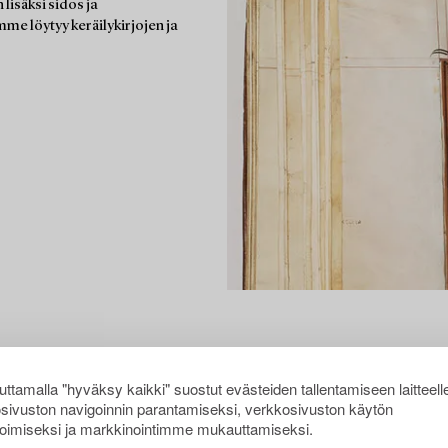
lisäksi sidos ja
mme löytyy keräilykirjojen ja
ttamalla "hyväksy kaikki" suostut evästeiden tallentamiseen laitteell
sivuston navigoinnin parantamiseksi, verkkosivuston käytön
oimiseksi ja markkinointimme mukauttamiseksi.