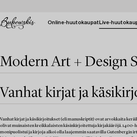
Online-huutokaupat
Live-huutokau
Modern Art + Design S
Vanhat kirjat ja käsikir
Vanhat kirjat ja käsikirjoitukset (eli manuskriptit) ovat arvokkaita ker
olivat muinaisten kreikkalaisten käsinkirjoitettuja kirjakääröjä. 1400-lu
monipuolistui ja kirjoja alkoi olla laajemmin saatavilla Gutenbergin ir