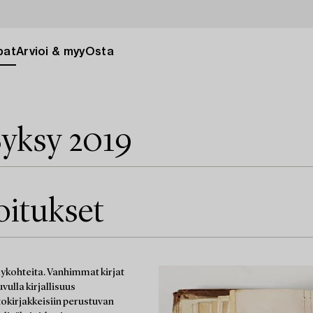
pat
Arvioi & myy
Osta
yksy 2019
joitukset
äilykohteita. Vanhimmat kirjat
vulla kirjallisuus
tokirjakkeisiin perustuvan