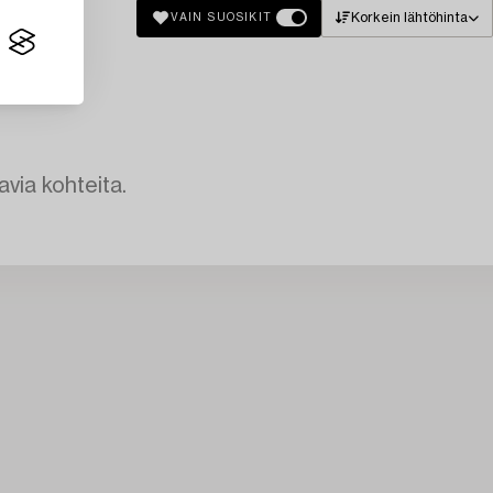
Korkein lähtöhinta
VAIN SUOSIKIT
avia kohteita.