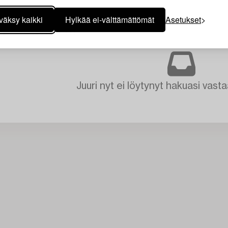
väksy kaikki
Hylkää ei-välttämättömät
Asetukset
T
TYHJENNÄ KAIKKI
Juuri nyt ei löytynyt hakuasi vasta