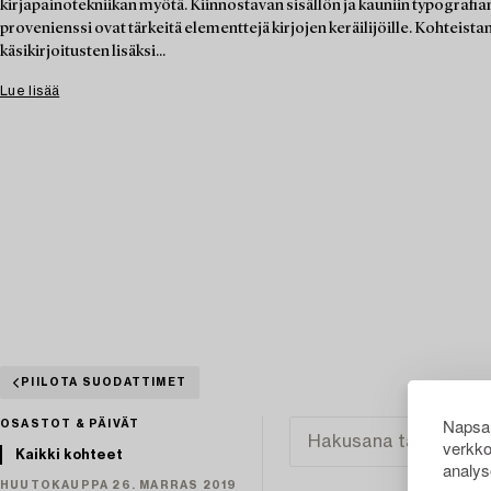
kirjapainotekniikan myötä. Kiinnostavan sisällön ja kauniin typografian 
provenienssi ovat tärkeitä elementtejä kirjojen keräilijöille. Kohteista
käsikirjoitusten lisäksi...
Lue lisää
PIILOTA SUODATTIMET
Napsau
OSASTOT & PÄIVÄT
verkko
Kaikki kohteet
analys
HUUTOKAUPPA 26. MARRAS 2019