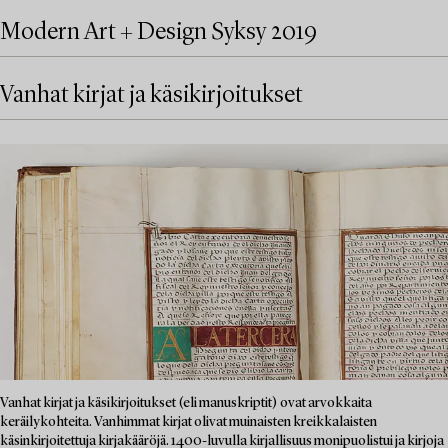
Modern Art + Design Syksy 2019
Vanhat kirjat ja käsikirjoitukset
Vanhat kirjat ja käsikirjoitukset (eli manuskriptit) ovat arvokkaita
keräilykohteita. Vanhimmat kirjat olivat muinaisten kreikkalaisten
käsinkirjoitettuja kirjakääröjä. 1400-luvulla kirjallisuus monipuolistui ja kirjoja