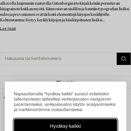
alkoi olla laajemmin saatavilla Gutenbergin irtokirjakkeisiin perustuvan
kirjapainotekniikan myötä. Kiinnostavan sisällön ja kauniin typografian lisäksi
sidos ja provenienssi ovat tärkeitä elementtejä kirjojen keräilijöille.
Kohteistamme löytyy keräilykirjojen ja käsikirjoitusten lisäksi...
Lue lisää
Suodatin
Napsauttamalla "hyväksy kaikki" suostut evästeiden
tallentamiseen laitteellesi verkkosivuston navigoinnin
KIRJAT & KÄSIKIRJOITUKSET
TYHJENNÄ KAIKKI
parantamiseksi, verkkosivuston käytön analysoimiseksi
ja markkinointimme mukauttamiseksi.
Hyväksy kaikki
Juuri nyt ei löytynyt hakuasi vastaavia kohteita.