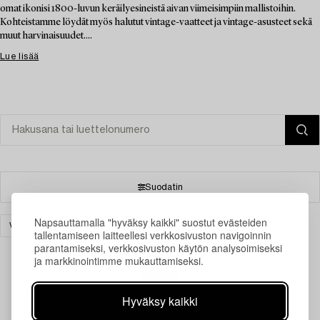
omat ikonisi 1800-luvun keräilyesineistä aivan viimeisimpiin mallistoihin.
Kohteistamme löydät myös halutut vintage-vaatteet ja vintage-asusteet sekä
muut harvinaisuudet....
Lue lisää
Suodatin
Napsauttamalla "hyväksy kaikki" suostut evästeiden
VINTAGE & FASHION
TYHJENNÄ KAIKKI
tallentamiseen laitteellesi verkkosivuston navigoinnin
parantamiseksi, verkkosivuston käytön analysoimiseksi
ja markkinointimme mukauttamiseksi.
Juuri nyt ei löytynyt hakuasi vastaavia kohteita.
Hyväksy kaikki