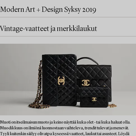
Modern Art + Design Syksy 2019
Vintage-vaatteet ja merkkilaukut
Muoti on itseilmaisun muoto ja keino näyttää kuka olet - tai kuka haluat olla.
Muodikkuus on ilmiönä luonnostaan vaihteleva, trendit tulevat ja menevät.
Tyyli kuitenkin säilyy olivatpa kyseessä vaatteet, laukut tai asusteet. Löydä