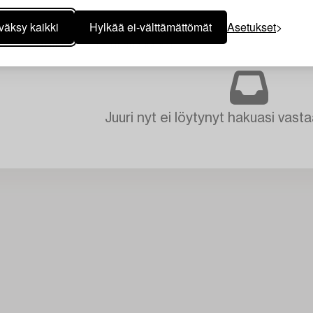
väksy kaikki
Hylkää ei-välttämättömät
Asetukset
T
GRAFIIKKA
TYHJENNÄ KAIKKI
Juuri nyt ei löytynyt hakuasi vasta