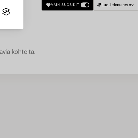
Luettelonumero
VAIN SUOSIKIT
avia kohteita.