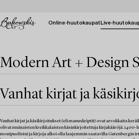
Online-huutokaupat
Live-huutokau
Modern Art + Design S
Vanhat kirjat ja käsikir
Vanhat kirjat ja käsikirjoitukset (eli manuskriptit) ovat arvokkaita ker
olivat muinaisten kreikkalaisten käsinkirjoitettuja kirjakääröjä. 1400-lu
monipuolistui ja kirjoja alkoi olla laajemmin saatavilla Gutenbergin ir