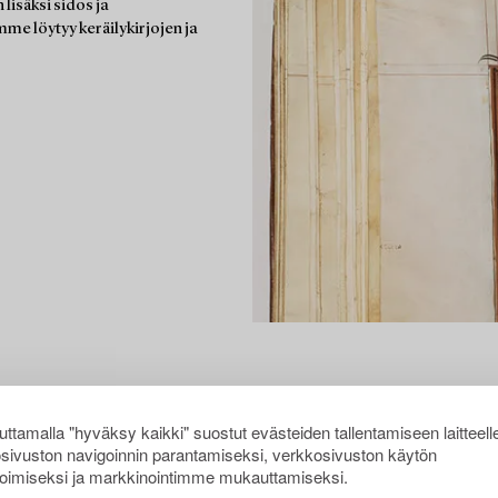
lisäksi sidos ja
mme löytyy keräilykirjojen ja
ttamalla "hyväksy kaikki" suostut evästeiden tallentamiseen laitteell
sivuston navigoinnin parantamiseksi, verkkosivuston käytön
oimiseksi ja markkinointimme mukauttamiseksi.