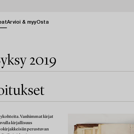
pat
Arvioi & myy
Osta
yksy 2019
joitukset
äilykohteita. Vanhimmat kirjat
vulla kirjallisuus
tokirjakkeisiin perustuvan