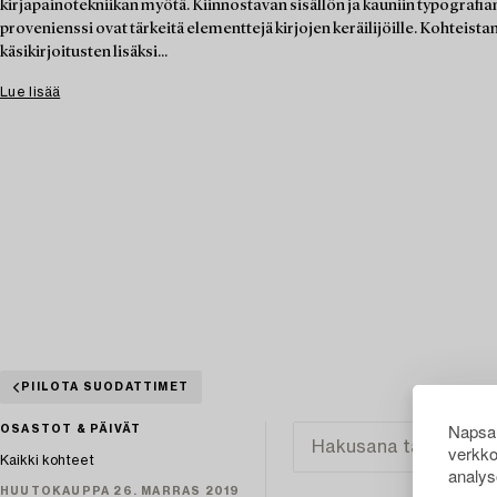
kirjapainotekniikan myötä. Kiinnostavan sisällön ja kauniin typografian 
provenienssi ovat tärkeitä elementtejä kirjojen keräilijöille. Kohteista
käsikirjoitusten lisäksi...
Lue lisää
PIILOTA SUODATTIMET
Napsau
OSASTOT & PÄIVÄT
verkko
Kaikki kohteet
analys
HUUTOKAUPPA 26. MARRAS 2019