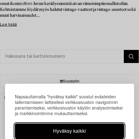
omat ikonisi 1800-luvun keräilyesineistä aivan viimeisimpiin mallistoihin.
Kohteistamme löydät myös halutut vintage-vaatteet ja vintage-asusteet sekä
muut harvinaisuudet....
Lue lisää
Suodatin
Napsauttamalla "hyväksy kaikki" suostut evästeiden
VINTAGE & FASHION
GRAFIIKKA
TYHJENNÄ KAIKKI
tallentamiseen laitteellesi verkkosivuston navigoinnin
parantamiseksi, verkkosivuston käytön analysoimiseksi
ja markkinointimme mukauttamiseksi.
Juuri nyt ei löytynyt hakuasi vastaavia kohteita.
Hyväksy kaikki