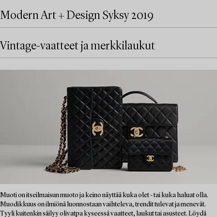
Modern Art + Design Syksy 2019
Vintage-vaatteet ja merkkilaukut
Muoti on itseilmaisun muoto ja keino näyttää kuka olet - tai kuka haluat olla.
Muodikkuus on ilmiönä luonnostaan vaihteleva, trendit tulevat ja menevät.
Tyyli kuitenkin säilyy olivatpa kyseessä vaatteet, laukut tai asusteet. Löydä