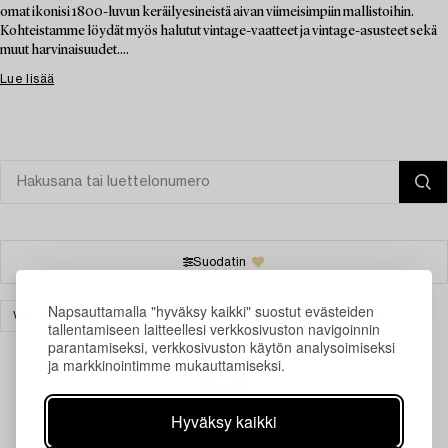
omat ikonisi 1800-luvun keräilyesineistä aivan viimeisimpiin mallistoihin.
Kohteistamme löydät myös halutut vintage-vaatteet ja vintage-asusteet sekä
muut harvinaisuudet....
Lue lisää
Suodatin
Napsauttamalla "hyväksy kaikki" suostut evästeiden
VINTAGE & FASHION
KERAMIIKKA
TYHJENNÄ KAIKKI
tallentamiseen laitteellesi verkkosivuston navigoinnin
parantamiseksi, verkkosivuston käytön analysoimiseksi
ja markkinointimme mukauttamiseksi.
Juuri nyt ei löytynyt hakuasi vastaavia kohteita.
Hyväksy kaikki