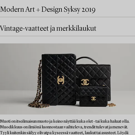
Modern Art + Design Syksy 2019
Vintage-vaatteet ja merkkilaukut
Muoti on itseilmaisun muoto ja keino näyttää kuka olet - tai kuka haluat olla.
Muodikkuus on ilmiönä luonnostaan vaihteleva, trendit tulevat ja menevät.
Tyyli kuitenkin säilyy olivatpa kyseessä vaatteet, laukut tai asusteet. Löydä