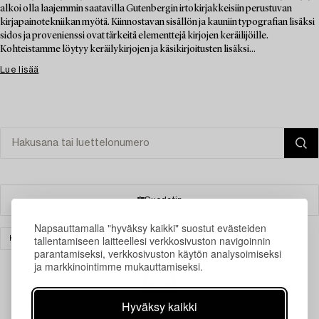
alkoi olla laajemmin saatavilla Gutenbergin irtokirjakkeisiin perustuvan
kirjapainotekniikan myötä. Kiinnostavan sisällön ja kauniin typografian lisäksi
sidos ja provenienssi ovat tärkeitä elementtejä kirjojen keräilijöille.
Kohteistamme löytyy keräilykirjojen ja käsikirjoitusten lisäksi...
Lue lisää
Suodatin
Napsauttamalla "hyväksy kaikki" suostut evästeiden
tallentamiseen laitteellesi verkkosivuston navigoinnin
KIRJAT & KÄSIKIRJOITUKSET
LASI
TYHJENNÄ KAIKKI
parantamiseksi, verkkosivuston käytön analysoimiseksi
ja markkinointimme mukauttamiseksi.
Hyväksy kaikki
Juuri nyt ei löytynyt hakuasi vastaavia kohteita.