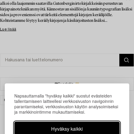
alkoi olla laajemmin saatavilla Gutenbergin irtokirjakkeisiin perustuvan
kirjapainotekniikan myötä. Kiinnostavan sisällön ja kauniin typografian lisäksi
sidos ja provenienssi ovat tärkeitä elementtejä kirjojen keräilijöille.
Kohteistamme löytyy keräilykirjojen ja käsikirjoitusten lisäksi...
Lue lisää
Suodatin
Napsauttamalla "hyväksy kaikki" suostut evästeiden
tallentamiseen laitteellesi verkkosivuston navigoinnin
KIRJAT & KÄSIKIRJOITUKSET
LASI
TYHJENNÄ KAIKKI
parantamiseksi, verkkosivuston käytön analysoimiseksi
ja markkinointimme mukauttamiseksi.
Hyväksy kaikki
Juuri nyt ei löytynyt hakuasi vastaavia kohteita.