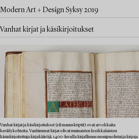
Modern Art + Design Syksy 2019
Vanhat kirjat ja käsikirjoitukset
Vanhat kirjat ja käsikirjoitukset (eli manuskriptit) ovat arvokkaita
keräilykohteita. Vanhimmat kirjat olivat muinaisten kreikkalaisten
käsinkirjoitettuja kirjakääröjä. 1400-luvulla kirjallisuus monipuolistui ja kirjoja