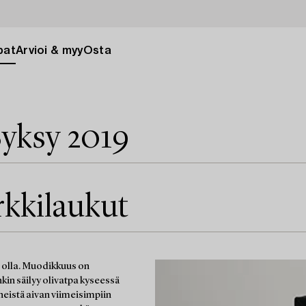
pat
Arvioi & myy
Osta
yksy 2019
rkkilaukut
t olla. Muodikkuus on
nkin säilyy olivatpa kyseessä
neistä aivan viimeisimpiin