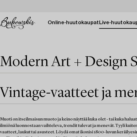
Online-huutokaupat
Live-huutokau
Modern Art + Design S
Vintage-vaatteet ja me
Muoti on itseilmaisun muoto ja keino näyttää kuka olet - tai kuka halua
ilmiönä luonnostaan vaihteleva, trendit tulevat ja menevät. Tyyli kuite
vaatteet, laukut tai asusteet. Löydä omat ikonisi 1800-luvun keräilyesi