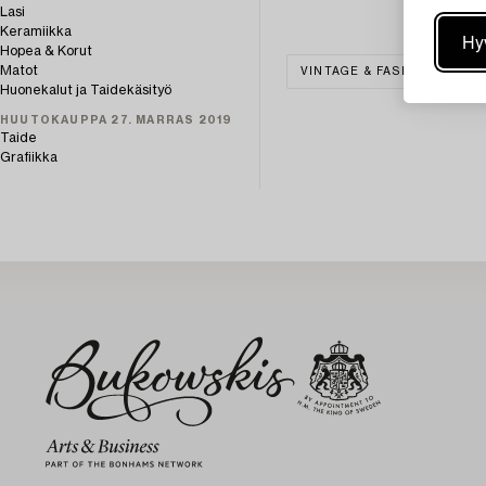
Lasi
Keramiikka
Hy
Hopea & Korut
Matot
VINTAGE & FASHION
M
Huonekalut ja Taidekäsityö
HUUTOKAUPPA 27. MARRAS 2019
Taide
Grafiikka