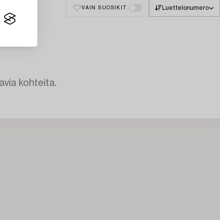
Luettelonumero
VAIN SUOSIKIT
avia kohteita.