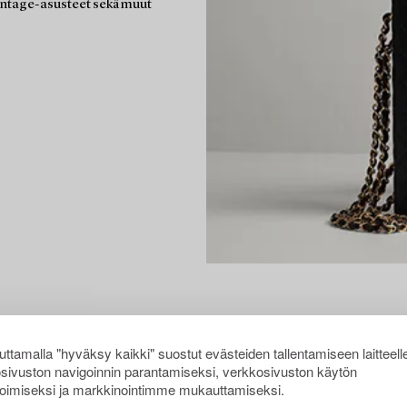
vintage-asusteet sekä muut
ttamalla "hyväksy kaikki" suostut evästeiden tallentamiseen laitteell
sivuston navigoinnin parantamiseksi, verkkosivuston käytön
oimiseksi ja markkinointimme mukauttamiseksi.