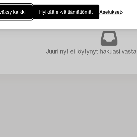
väksy kaikki
Hylkää ei-välttämättömät
Asetukset
ATOT
TYHJENNÄ KAIKKI
Juuri nyt ei löytynyt hakuasi vasta