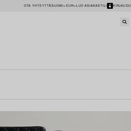
OTA YHTEYTTÄ
SUOMI
EUR
LUO ASIAKASTILI
KIRJAUDU