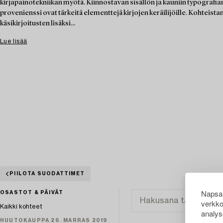
kirjapainotekniikan myötä. Kiinnostavan sisällön ja kauniin typografian 
provenienssi ovat tärkeitä elementtejä kirjojen keräilijöille. Kohteista
käsikirjoitusten lisäksi...
Lue lisää
PIILOTA SUODATTIMET
Napsau
OSASTOT & PÄIVÄT
verkko
Kaikki kohteet
analys
HUUTOKAUPPA 26. MARRAS 2019