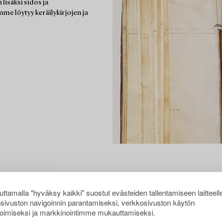
lisäksi sidos ja
mme löytyy keräilykirjojen ja
ttamalla "hyväksy kaikki" suostut evästeiden tallentamiseen laitteell
sivuston navigoinnin parantamiseksi, verkkosivuston käytön
oimiseksi ja markkinointimme mukauttamiseksi.