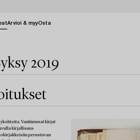
pat
Arvioi & myy
Osta
yksy 2019
joitukset
äilykohteita. Vanhimmat kirjat
vulla kirjallisuus
tokirjakkeisiin perustuvan