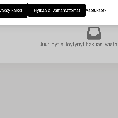
väksy kaikki
Hylkää ei-välttämättömät
Asetukset
T
TAIDE
TYHJENNÄ KAIKKI
Juuri nyt ei löytynyt hakuasi vasta