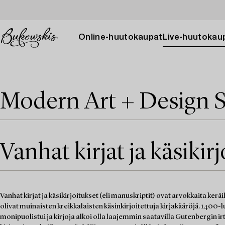
Online-huutokaupat
Live-huutokau
Modern Art + Design S
Vanhat kirjat ja käsikir
Vanhat kirjat ja käsikirjoitukset (eli manuskriptit) ovat arvokkaita ker
olivat muinaisten kreikkalaisten käsinkirjoitettuja kirjakääröjä. 1400-lu
monipuolistui ja kirjoja alkoi olla laajemmin saatavilla Gutenbergin ir