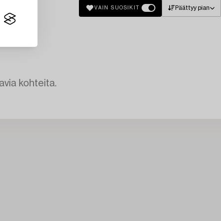
Päättyy pian
VAIN SUOSIKIT
avia kohteita.