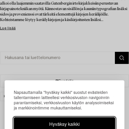
alkoi olla laajemmin saatavilla Gutenbergin irtokirjakkeisiin perustuvan
kirjapainotekniikan myötä. Kiinnostavan sisällön ja kauniin typografian lisäksi
sidos ja provenienssi ovat tärkeitä elementtejä kirjojen keräilijöille.
Kohteistamme löytyy keräilykirjojen ja käsikirjoitusten lisäksi...
Lue lisää
Suodatin
Napsauttamalla "hyväksy kaikki" suostut evästeiden
tallentamiseen laitteellesi verkkosivuston navigoinnin
KIRJAT & KÄSIKIRJOITUKSET
TAIDE
TYHJENNÄ KAIKKI
parantamiseksi, verkkosivuston käytön analysoimiseksi
ja markkinointimme mukauttamiseksi.
Hyväksy kaikki
Juuri nyt ei löytynyt hakuasi vastaavia kohteita.