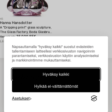
45
Hanna Hansdotter
A "Dripping print" glass sculpture,
The Glass Factory, Boda Glasbruk,
Sweden 2018.
36 000 SEK
Vasarahinta
Lähtöhinta
25 000 - 30 000 SEK
Napsauttamalla "hyväksy kaikki" suostut evästeiden
tallentamiseen laitteellesi verkkosivuston navigoinnin
parantamiseksi, verkkosivuston käytön analysoimiseksi
ja markkinointimme mukauttamiseksi.
Hyväksy kaikki
Hylkää ei-välttämättömät
Asetukset
Tietoa Bukowskista
Ehdot