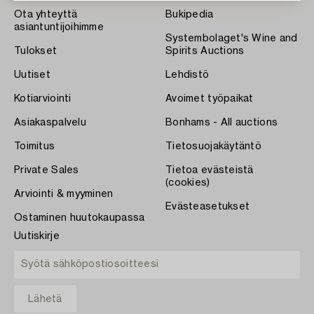
Ota yhteyttä
Bukipedia
asiantuntijoihimme
Systembolaget's Wine and
Tulokset
Spirits Auctions
Uutiset
Lehdistö
Kotiarviointi
Avoimet työpaikat
Asiakaspalvelu
Bonhams - All auctions
Toimitus
Tietosuojakäytäntö
Private Sales
Tietoa evästeistä
(cookies)
Arviointi & myyminen
Evästeasetukset
Ostaminen huutokaupassa
Uutiskirje