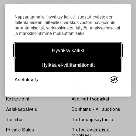
Napsauttamalla "hyväksy kaikki" suostut evästeiden
tallentamiseen laitteellesi verkkosivuston navigoinnin
parantamiseksi, verkkosivuston käytön analysoimiseksi
ja markkinointimme mukauttamiseksi.
Hyväksy kaikki
Tietoa Bukowskista
Ehdot
Ota yhteyttä
Bukipedia
Hylkää ei-välttämättömät
asiantuntijoihimme
Systembolaget's Wine and
Asetukset
Tulokset
Spirits Auctions
Uutiset
Lehdistö
Kotiarviointi
Avoimet työpaikat
Asiakaspalvelu
Bonhams - All auctions
Toimitus
Tietosuojakäytäntö
Private Sales
Tietoa evästeistä
(cookies)