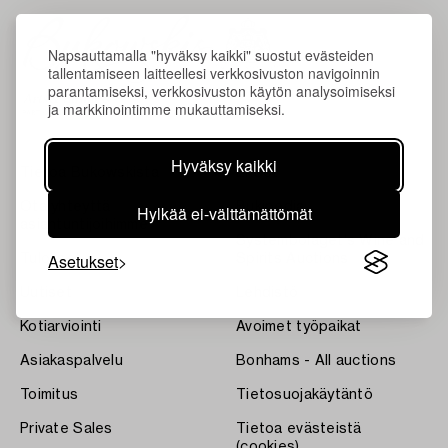
Napsauttamalla "hyväksy kaikki" suostut evästeiden
tallentamiseen laitteellesi verkkosivuston navigoinnin
parantamiseksi, verkkosivuston käytön analysoimiseksi
ja markkinointimme mukauttamiseksi.
Hyväksy kaikki
Tietoa Bukowskista
Ehdot
Ota yhteyttä
Bukipedia
Hylkää ei-välttämättömät
asiantuntijoihimme
Systembolaget's Wine and
Asetukset
Tulokset
Spirits Auctions
Uutiset
Lehdistö
Kotiarviointi
Avoimet työpaikat
Asiakaspalvelu
Bonhams - All auctions
Toimitus
Tietosuojakäytäntö
Private Sales
Tietoa evästeistä
(cookies)