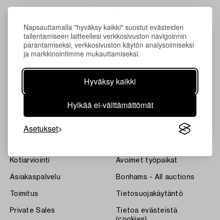
Napsauttamalla "hyväksy kaikki" suostut evästeiden
tallentamiseen laitteellesi verkkosivuston navigoinnin
parantamiseksi, verkkosivuston käytön analysoimiseksi
ja markkinointimme mukauttamiseksi.
Hyväksy kaikki
Tietoa Bukowskista
Ehdot
Ota yhteyttä
Bukipedia
Hylkää ei-välttämättömät
asiantuntijoihimme
Systembolaget's Wine and
Asetukset
Tulokset
Spirits Auctions
Uutiset
Lehdistö
Kotiarviointi
Avoimet työpaikat
Asiakaspalvelu
Bonhams - All auctions
Toimitus
Tietosuojakäytäntö
Private Sales
Tietoa evästeistä
(cookies)