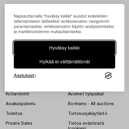
Napsauttamalla "hyväksy kaikki" suostut evästeiden
tallentamiseen laitteellesi verkkosivuston navigoinnin
parantamiseksi, verkkosivuston käytön analysoimiseksi
ja markkinointimme mukauttamiseksi.
Hyväksy kaikki
Tietoa Bukowskista
Ehdot
Ota yhteyttä
Bukipedia
Hylkää ei-välttämättömät
asiantuntijoihimme
Systembolaget's Wine and
Asetukset
Tulokset
Spirits Auctions
Uutiset
Lehdistö
Kotiarviointi
Avoimet työpaikat
Asiakaspalvelu
Bonhams - All auctions
Toimitus
Tietosuojakäytäntö
Private Sales
Tietoa evästeistä
(cookies)