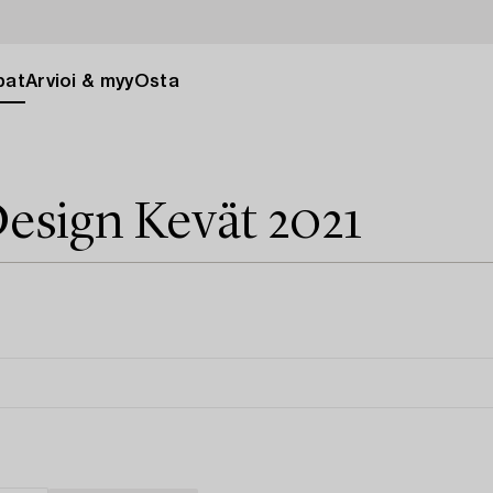
pat
Arvioi & myy
Osta
esign Kevät 2021