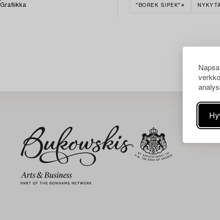
Grafiikka
"BOREK SIPEK"
NYKYT
Napsau
verkko
analys
Hy