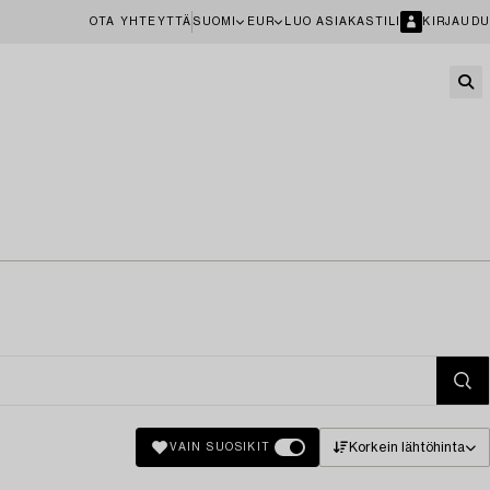
OTA YHTEYTTÄ
SUOMI
EUR
LUO ASIAKASTILI
KIRJAUDU
Korkein lähtöhinta
VAIN SUOSIKIT