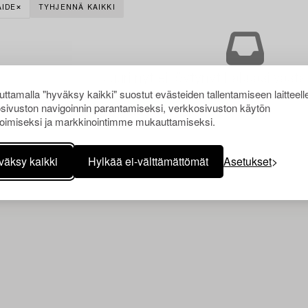
AIDE
TYHJENNÄ KAIKKI
Juuri nyt ei löytynyt hakuasi vasta
ttamalla "hyväksy kaikki" suostut evästeiden tallentamiseen laitteell
sivuston navigoinnin parantamiseksi, verkkosivuston käytön
oimiseksi ja markkinointimme mukauttamiseksi.
väksy kaikki
Hylkää ei-välttämättömät
Asetukset