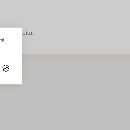
avia kohteita.
esi