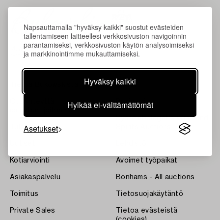
Napsauttamalla "hyväksy kaikki" suostut evästeiden
tallentamiseen laitteellesi verkkosivuston navigoinnin
parantamiseksi, verkkosivuston käytön analysoimiseksi
ja markkinointimme mukauttamiseksi.
Hyväksy kaikki
Tietoa Bukowskista
Ehdot
Ota yhteyttä
Bukipedia
Hylkää ei-välttämättömät
asiantuntijoihimme
Systembolaget's Wine and
Asetukset
Tulokset
Spirits Auctions
Uutiset
Lehdistö
Kotiarviointi
Avoimet työpaikat
Asiakaspalvelu
Bonhams - All auctions
Toimitus
Tietosuojakäytäntö
Private Sales
Tietoa evästeistä
(cookies)