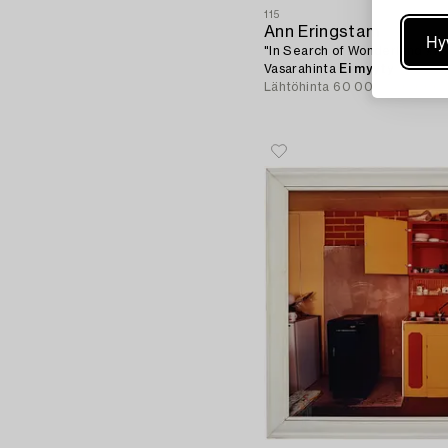
115
Ann Eringstam
Hy
"In Search of Wonderland #7",
Vasarahinta
Ei myyty
Lähtöhinta
60 000 - 80 000