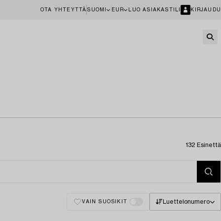
OTA YHTEYTTÄ
SUOMI
EUR
LUO ASIAKASTILI
KIRJAUDU
132 Esinettä
Luettelonumero
VAIN SUOSIKIT