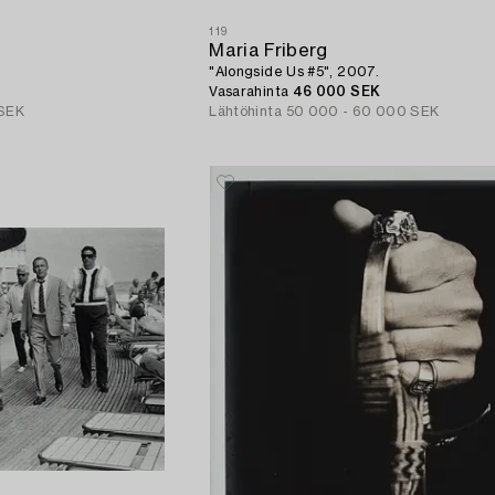
119
Maria Friberg
"Alongside Us #5", 2007.
Vasarahinta
46 000 SEK
 SEK
Lähtöhinta
50 000 - 60 000 SEK