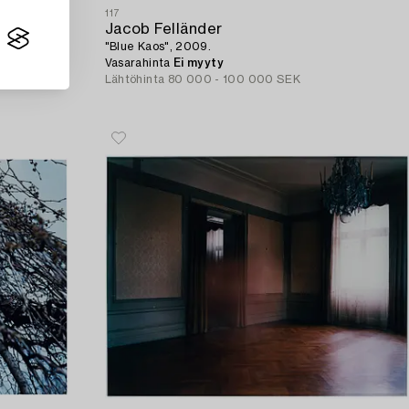
117
Jacob Felländer
"Blue Kaos", 2009.
Vasarahinta
Ei myyty
Lähtöhinta
80 000 - 100 000 SEK