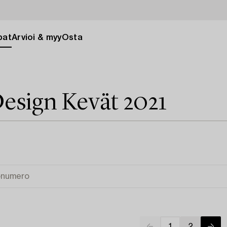
pat
Arvioi & myy
Osta
esign Kevät 2021
1
2