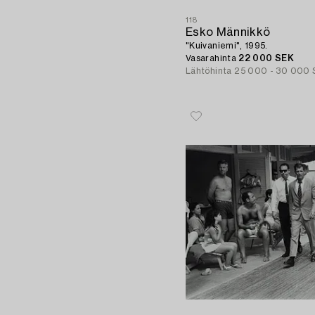
118
Esko Männikkö
"Kuivaniemi", 1995.
Vasarahinta
22 000 SEK
Lähtöhinta
25 000 - 30 000