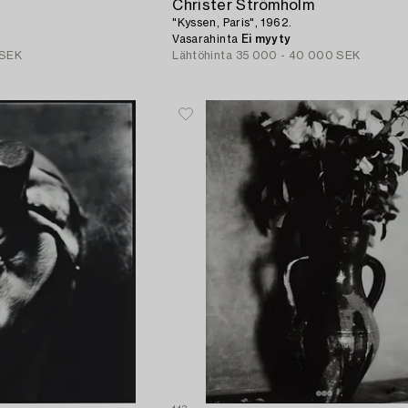
Christer Strömholm
"Kyssen, Paris", 1962.
Vasarahinta
Ei myyty
 SEK
Lähtöhinta
35 000 - 40 000 SEK