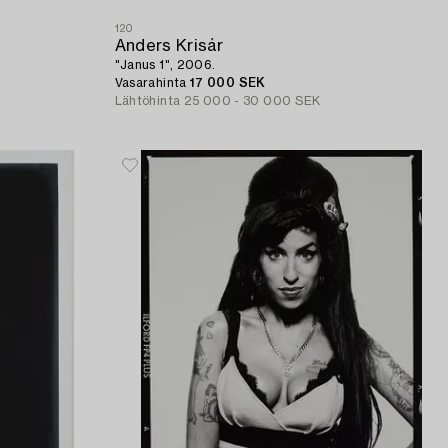
120
Anders Krisár
"Janus 1", 2006.
Vasarahinta
17 000 SEK
Lähtöhinta
25 000 - 30 000 SEK