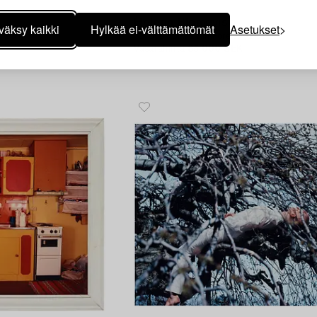
116
Helena Blomqvist
väksy kaikki
Hylkää ei-välttämättömät
Asetukset
 2011.
"Group Portrait in Forest", 2011.
Vasarahinta
85 000 SEK
 SEK
Lähtöhinta
80 000 - 100 000 SEK