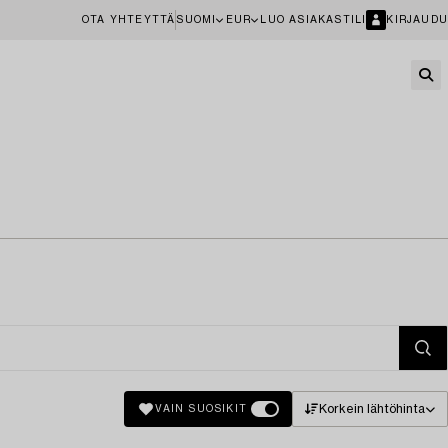
OTA YHTEYTTÄ
SUOMI
EUR
LUO ASIAKASTILI
KIRJAUDU
Korkein lähtöhinta
VAIN SUOSIKIT