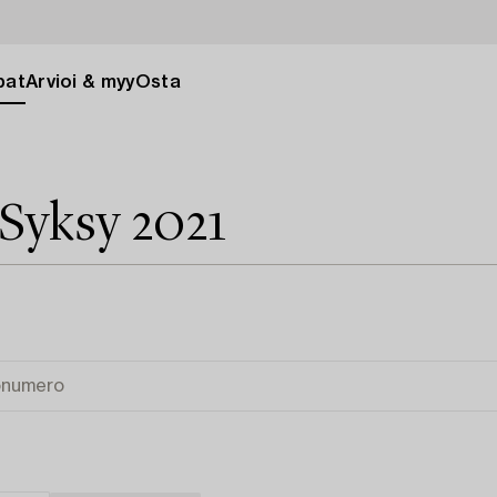
pat
Arvioi & myy
Osta
 Syksy 2021