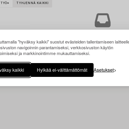
ITYÖ
TYHJENNÄ KAIKKI
Juuri nyt ei löytynyt hakuasi vasta
ttamalla "hyväksy kaikki" suostut evästeiden tallentamiseen laitteell
sivuston navigoinnin parantamiseksi, verkkosivuston käytön
oimiseksi ja markkinointimme mukauttamiseksi.
väksy kaikki
Hylkää ei-välttämättömät
Asetukset