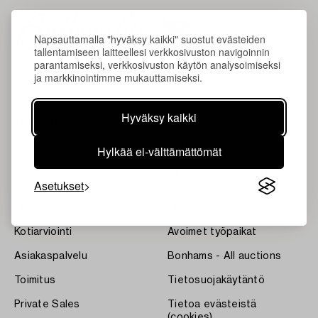
Napsauttamalla "hyväksy kaikki" suostut evästeiden
tallentamiseen laitteellesi verkkosivuston navigoinnin
parantamiseksi, verkkosivuston käytön analysoimiseksi
ja markkinointimme mukauttamiseksi.
Hyväksy kaikki
Tietoa Bukowskista
Ehdot
Ota yhteyttä
Bukipedia
Hylkää ei-välttämättömät
asiantuntijoihimme
Systembolaget's Wine and
Asetukset
Tulokset
Spirits Auctions
Uutiset
Lehdistö
Kotiarviointi
Avoimet työpaikat
Asiakaspalvelu
Bonhams - All auctions
Toimitus
Tietosuojakäytäntö
Private Sales
Tietoa evästeistä
(cookies)