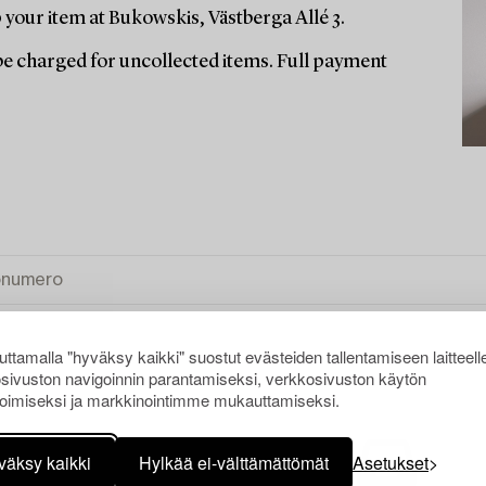
your item at Bukowskis, Västberga Allé 3.
l be charged for uncollected items. Full payment
ttamalla "hyväksy kaikki" suostut evästeiden tallentamiseen laitteell
sivuston navigoinnin parantamiseksi, verkkosivuston käytön
oimiseksi ja markkinointimme mukauttamiseksi.
KI
väksy kaikki
Hylkää ei-välttämättömät
Asetukset