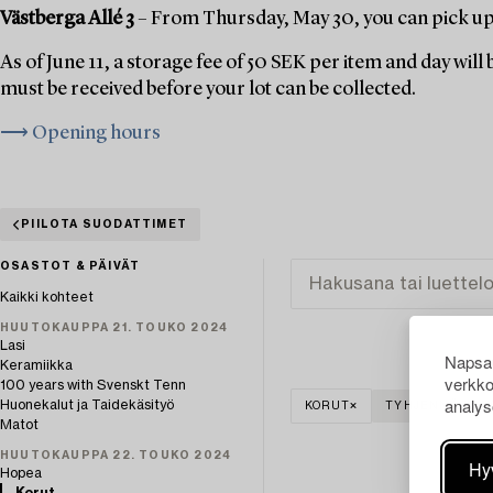
Västberga Allé 3
– From Thursday, May 30, you can pick up 
As of June 11, a storage fee of 50 SEK per item and day wil
must be received before your lot can be collected.
⟶ Opening hours
PIILOTA SUODATTIMET
OSASTOT & PÄIVÄT
Kaikki kohteet
HUUTOKAUPPA 21. TOUKO 2024
Lasi
Napsau
Keramiikka
verkko
100 years with Svenskt Tenn
analys
Huonekalut ja Taidekäsityö
KORUT
TYHJENNÄ KAIK
Matot
HUUTOKAUPPA 22. TOUKO 2024
Hy
Hopea