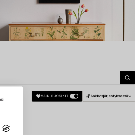
Aakkosjärjestyksessä
VAIN SUOSIKIT
esi