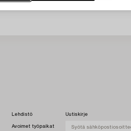
Juuri nyt ei löytynyt hakuasi vasta
Lehdistö
Uutiskirje
Avoimet työpaikat