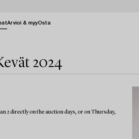
pat
Arvioi & myy
Osta
Kevät 2024
an 2 directly on the auction days, or on Thursday,