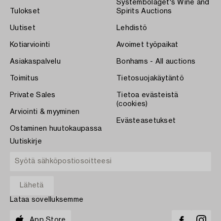
Systembolaget's Wine and
Tulokset
Spirits Auctions
Uutiset
Lehdistö
Kotiarviointi
Avoimet työpaikat
Asiakaspalvelu
Bonhams - All auctions
Toimitus
Tietosuojakäytäntö
Private Sales
Tietoa evästeistä
(cookies)
Arviointi & myyminen
Evästeasetukset
Ostaminen huutokaupassa
Uutiskirje
Lataa sovelluksemme
App Store