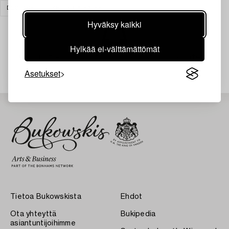
DESIGN
TYHJENNÄ KAIKKI
Hyväksy kaikki
Hylkää ei-välttämättömät
Juuri nyt ei löytynyt hakuasi vastaavia kohteita.
Asetukset
Tietoa Bukowskista
Ehdot
Ota yhteyttä
Bukipedia
asiantuntijoihimme