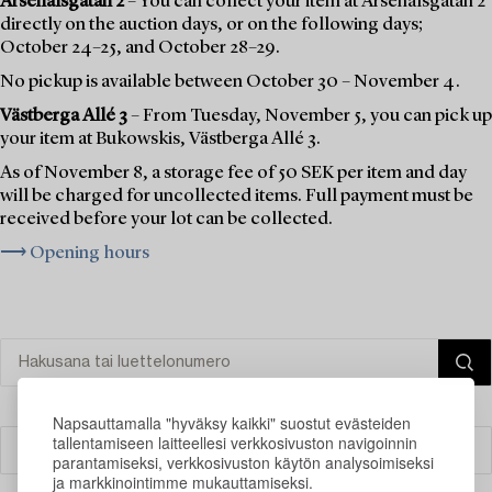
Arsenalsgatan 2
– You can collect your item at Arsenalsgatan 2
directly on the auction days, or on the following days;
October 24–25, and October 28–29.
No pickup is available between October 30 – November 4.
Västberga Allé 3
– From Tuesday, November 5, you can pick up
your item at Bukowskis, Västberga Allé 3.
As of November 8, a storage fee of 50 SEK per item and day
will be charged for uncollected items. Full payment must be
received before your lot can be collected.
⟶ Opening hours
Napsauttamalla "hyväksy kaikki" suostut evästeiden
tallentamiseen laitteellesi verkkosivuston navigoinnin
Suodatin
parantamiseksi, verkkosivuston käytön analysoimiseksi
ja markkinointimme mukauttamiseksi.