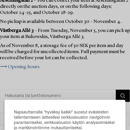
Arsenalsgatan 2
– You can collect your item at Arsenalsgatan 2
directly on the auction days, or on the following days;
October 24–25, and October 28–29.
No pickup is available between October 30 – November 4.
Västberga Allé 3
– From Tuesday, November 5, you can pick up
your item at Bukowskis, Västberga Allé 3.
As of November 8, a storage fee of 50 SEK per item and day
will be charged for uncollected items. Full payment must be
received before your lot can be collected.
⟶ Opening hours
Napsauttamalla "hyväksy kaikki" suostut evästeiden
tallentamiseen laitteellesi verkkosivuston navigoinnin
Suodatin
parantamiseksi, verkkosivuston käytön analysoimiseksi
ja markkinointimme mukauttamiseksi.