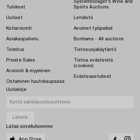
Systembolaget's Wine and
Tulokset
Spirits Auctions
Uutiset
Lehdistö
Kotiarviointi
Avoimet työpaikat
Asiakaspalvelu
Bonhams - All auctions
Toimitus
Tietosuojakäytäntö
Private Sales
Tietoa evästeistä
(cookies)
Arviointi & myyminen
Evästeasetukset
Ostaminen huutokaupassa
Uutiskirje
Lataa sovelluksemme
App Store