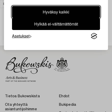
DESIGN
TYHJENNÄ KAIKKI
Hyväksy kaikki
Hylkää ei-välttämättömät
Juuri nyt ei löytynyt hakuasi vastaavia kohteita.
Asetukset
Tietoa Bukowskista
Ehdot
Ota yhteyttä
Bukipedia
asiantuntijoihimme