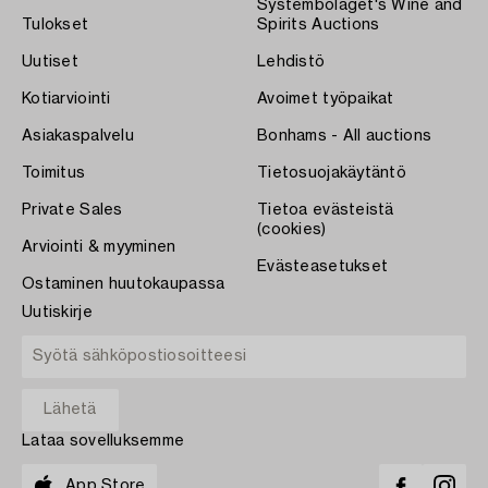
Systembolaget's Wine and
Tulokset
Spirits Auctions
Uutiset
Lehdistö
Kotiarviointi
Avoimet työpaikat
Asiakaspalvelu
Bonhams - All auctions
Toimitus
Tietosuojakäytäntö
Private Sales
Tietoa evästeistä
(cookies)
Arviointi & myyminen
Evästeasetukset
Ostaminen huutokaupassa
Uutiskirje
Lataa sovelluksemme
App Store