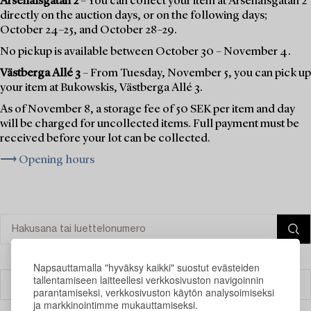
Arsenalsgatan 2
– You can collect your item at Arsenalsgatan 2
directly on the auction days, or on the following days;
October 24–25, and October 28–29.
No pickup is available between October 30 – November 4.
Västberga Allé 3
– From Tuesday, November 5, you can pick up
your item at Bukowskis, Västberga Allé 3.
As of November 8, a storage fee of 50 SEK per item and day
will be charged for uncollected items. Full payment must be
received before your lot can be collected.
⟶ Opening hours
Napsauttamalla "hyväksy kaikki" suostut evästeiden
tallentamiseen laitteellesi verkkosivuston navigoinnin
Suodatin
parantamiseksi, verkkosivuston käytön analysoimiseksi
ja markkinointimme mukauttamiseksi.