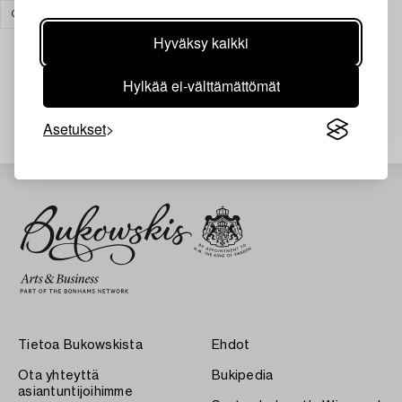
GRAFIIKKA
TYHJENNÄ KAIKKI
Hyväksy kaikki
Hylkää ei-välttämättömät
Juuri nyt ei löytynyt hakuasi vastaavia kohteita.
Asetukset
Tietoa Bukowskista
Ehdot
Ota yhteyttä
Bukipedia
asiantuntijoihimme