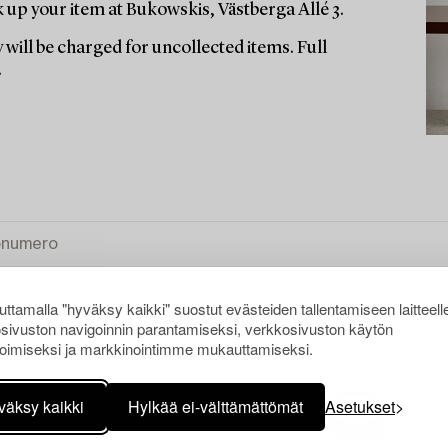
up your item at Bukowskis, Västberga Allé 3.
 will be charged for uncollected items. Full
.
ttamalla "hyväksy kaikki" suostut evästeiden tallentamiseen laitteell
sivuston navigoinnin parantamiseksi, verkkosivuston käytön
oimiseksi ja markkinointimme mukauttamiseksi.
KI
väksy kaikki
Hylkää ei-välttämättömät
Asetukset