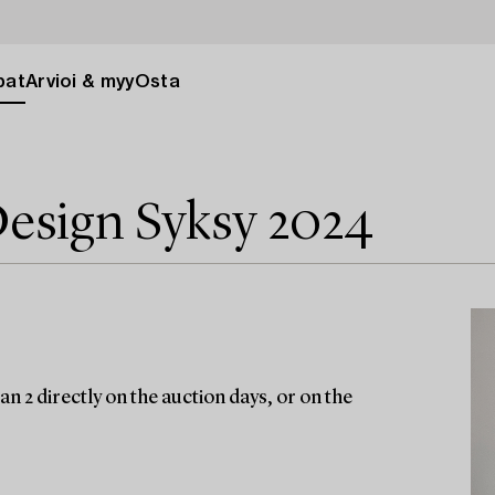
pat
Arvioi & myy
Osta
esign Syksy 2024
n 2 directly on the auction days, or on the