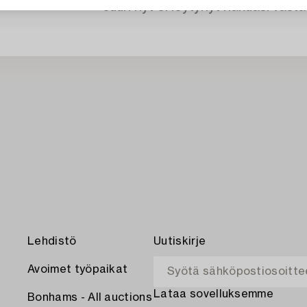
Juuri nyt ei löytynyt hakuasi vasta
Lehdistö
Uutiskirje
Avoimet työpaikat
Lataa sovelluksemme
Bonhams - All auctions