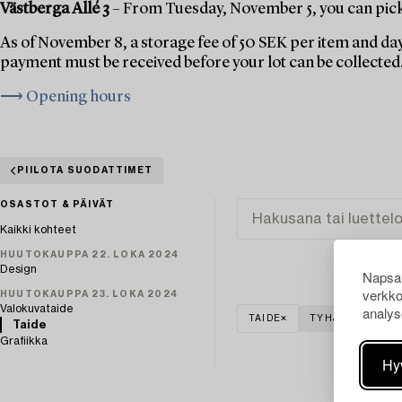
Västberga Allé 3
– From Tuesday, November 5, you can pick 
As of November 8, a storage fee of 50 SEK per item and day
payment must be received before your lot can be collected
⟶ Opening hours
PIILOTA SUODATTIMET
OSASTOT & PÄIVÄT
Kaikki kohteet
HUUTOKAUPPA 22. LOKA 2024
Design
Napsau
verkko
HUUTOKAUPPA 23. LOKA 2024
Valokuvataide
analys
TAIDE
TYHJENNÄ KAIK
Taide
Grafiikka
Hy