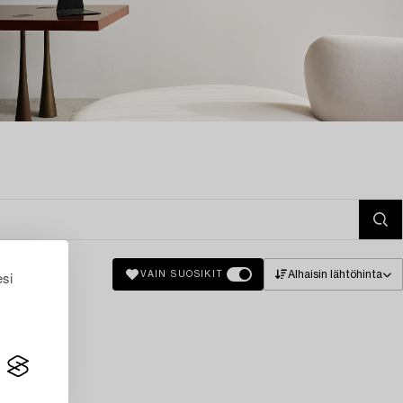
esi
Alhaisin lähtöhinta
VAIN SUOSIKIT