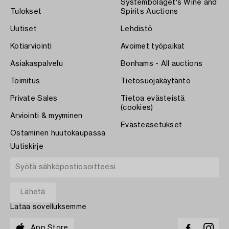
Systembolaget's Wine and
Tulokset
Spirits Auctions
Uutiset
Lehdistö
Kotiarviointi
Avoimet työpaikat
Asiakaspalvelu
Bonhams - All auctions
Toimitus
Tietosuojakäytäntö
Private Sales
Tietoa evästeistä
(cookies)
Arviointi & myyminen
Evästeasetukset
Ostaminen huutokaupassa
Uutiskirje
Lataa sovelluksemme
App Store