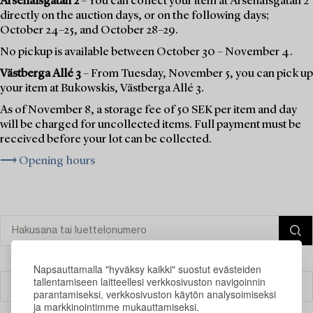
Arsenalsgatan 2
– You can collect your item at Arsenalsgatan 2
directly on the auction days, or on the following days;
October 24–25, and October 28–29.
No pickup is available between October 30 – November 4.
Västberga Allé 3
– From Tuesday, November 5, you can pick up
your item at Bukowskis, Västberga Allé 3.
As of November 8, a storage fee of 50 SEK per item and day
will be charged for uncollected items. Full payment must be
received before your lot can be collected.
⟶ Opening hours
Napsauttamalla "hyväksy kaikki" suostut evästeiden
tallentamiseen laitteellesi verkkosivuston navigoinnin
Suodatin
parantamiseksi, verkkosivuston käytön analysoimiseksi
ja markkinointimme mukauttamiseksi.