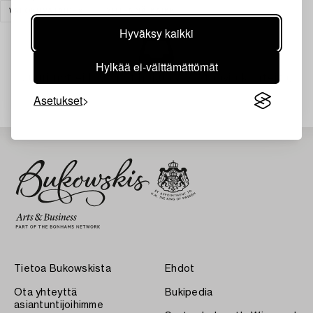
VALOKUVATAIDE
TYHJENNÄ KAIKKI
Hyväksy kaikki
Hylkää ei-välttämättömät
Juuri nyt ei löytynyt hakuasi vastaavia kohteita.
Asetukset
Tietoa Bukowskista
Ehdot
Ota yhteyttä
Bukipedia
asiantuntijoihimme