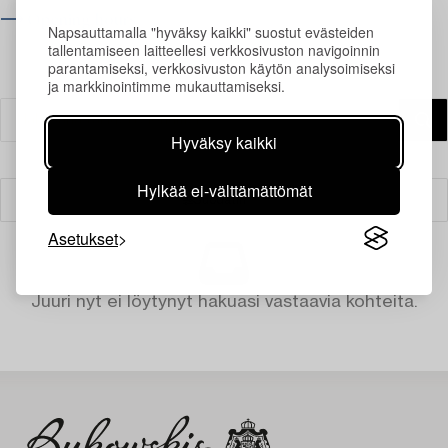
⟶ Opening hours
Napsauttamalla "hyväksy kaikki" suostut evästeiden
tallentamiseen laitteellesi verkkosivuston navigoinnin
parantamiseksi, verkkosivuston käytön analysoimiseksi
ja markkinointimme mukauttamiseksi.
Hyväksy kaikki
Hylkää ei-välttämättömät
Suodatin
Asetukset
Juuri nyt ei löytynyt hakuasi vastaavia kohteita.