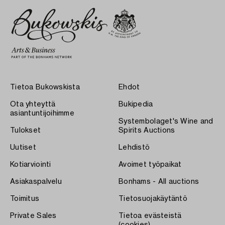
Tietoa Bukowskista
Ehdot
Ota yhteyttä
Bukipedia
asiantuntijoihimme
Systembolaget's Wine and
Tulokset
Spirits Auctions
Uutiset
Lehdistö
Kotiarviointi
Avoimet työpaikat
Asiakaspalvelu
Bonhams - All auctions
Toimitus
Tietosuojakäytäntö
Private Sales
Tietoa evästeistä
(cookies)