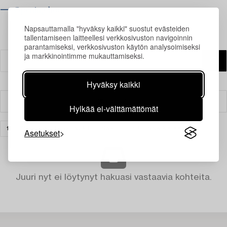
⟶ Opening hours
Napsauttamalla "hyväksy kaikki" suostut evästeiden
tallentamiseen laitteellesi verkkosivuston navigoinnin
parantamiseksi, verkkosivuston käytön analysoimiseksi
ja markkinointimme mukauttamiseksi.
Hyväksy kaikki
Suodatin
Hylkää ei-välttämättömät
100 YEARS WITH SVENSKT TENN
TYHJENNÄ KAIKKI
Asetukset
Juuri nyt ei löytynyt hakuasi vastaavia kohteita.