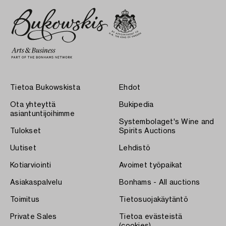
Tietoa Bukowskista
Ehdot
Ota yhteyttä
Bukipedia
asiantuntijoihimme
Systembolaget's Wine and
Tulokset
Spirits Auctions
Uutiset
Lehdistö
Kotiarviointi
Avoimet työpaikat
Asiakaspalvelu
Bonhams - All auctions
Toimitus
Tietosuojakäytäntö
Private Sales
Tietoa evästeistä
(cookies)