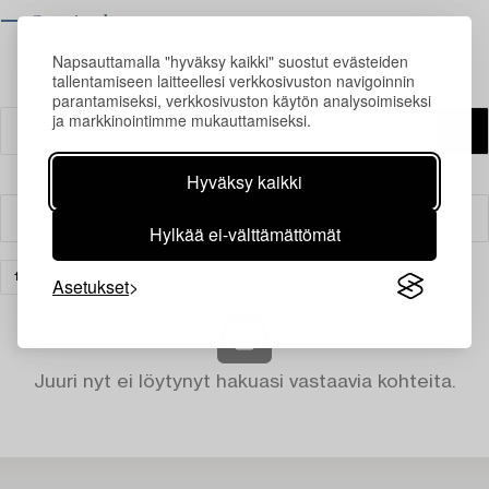
⟶ Opening hours
Napsauttamalla "hyväksy kaikki" suostut evästeiden
tallentamiseen laitteellesi verkkosivuston navigoinnin
parantamiseksi, verkkosivuston käytön analysoimiseksi
ja markkinointimme mukauttamiseksi.
Hyväksy kaikki
Suodatin
Hylkää ei-välttämättömät
100 YEARS WITH SVENSKT TENN
TYHJENNÄ KAIKKI
Asetukset
Juuri nyt ei löytynyt hakuasi vastaavia kohteita.