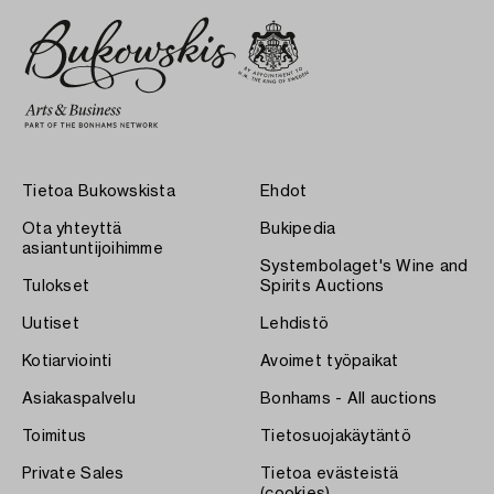
Tietoa Bukowskista
Ehdot
Ota yhteyttä
Bukipedia
asiantuntijoihimme
Systembolaget's Wine and
Tulokset
Spirits Auctions
Uutiset
Lehdistö
Kotiarviointi
Avoimet työpaikat
Asiakaspalvelu
Bonhams - All auctions
Toimitus
Tietosuojakäytäntö
Private Sales
Tietoa evästeistä
(cookies)