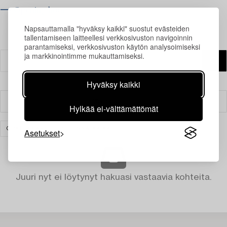
⟶ Opening hours
Napsauttamalla "hyväksy kaikki" suostut evästeiden
tallentamiseen laitteellesi verkkosivuston navigoinnin
parantamiseksi, verkkosivuston käytön analysoimiseksi
ja markkinointimme mukauttamiseksi.
Hyväksy kaikki
Suodatin
Hylkää ei-välttämättömät
GRAFIIKKA
TYHJENNÄ KAIKKI
Asetukset
Juuri nyt ei löytynyt hakuasi vastaavia kohteita.