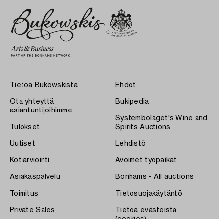
Tietoa Bukowskista
Ehdot
Ota yhteyttä
Bukipedia
asiantuntijoihimme
Systembolaget's Wine and
Tulokset
Spirits Auctions
Uutiset
Lehdistö
Kotiarviointi
Avoimet työpaikat
Asiakaspalvelu
Bonhams - All auctions
Toimitus
Tietosuojakäytäntö
Private Sales
Tietoa evästeistä
(cookies)