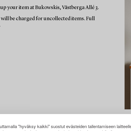
up your item at Bukowskis, Västberga Allé 3.
will be charged for uncollected items. Full
.
ttamalla "hyväksy kaikki" suostut evästeiden tallentamiseen laitteell