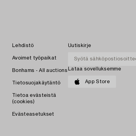
Lehdistö
Uutiskirje
Avoimet työpaikat
Lataa sovelluksemme
Bonhams - All auctions
App Store
Tietosuojakäytäntö
Tietoa evästeistä
(cookies)
Evästeasetukset