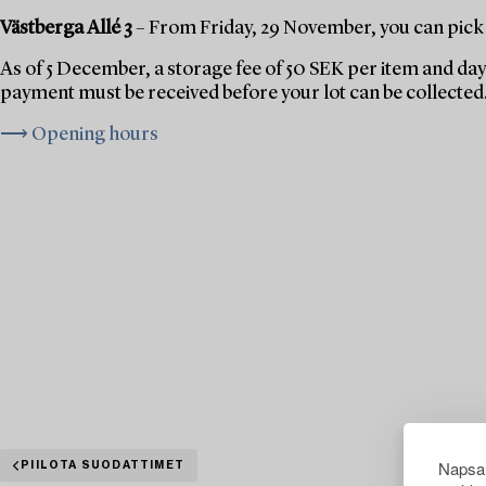
Västberga Allé 3
– From Friday, 29 November, you can pick 
As of 5 December, a storage fee of 50 SEK per item and day 
payment must be received before your lot can be collected
⟶ Opening hours
Napsau
PIILOTA SUODATTIMET