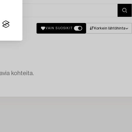
Korkein lähtöhinta
VAIN SUOSIKIT
avia kohteita.