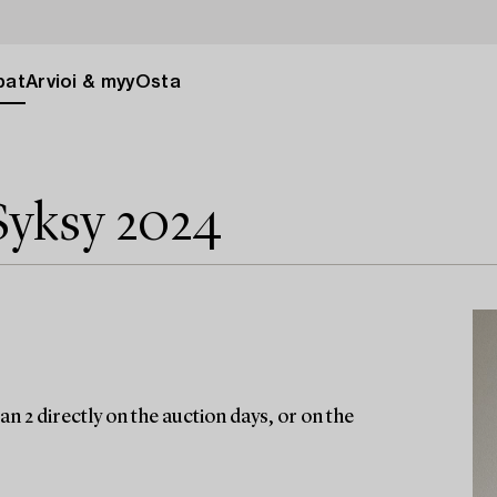
pat
Arvioi & myy
Osta
Syksy 2024
n 2 directly on the auction days, or on the