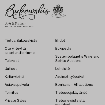
Tietoa Bukowskista
Ehdot
Ota yhteyttä
Bukipedia
asiantuntijoihimme
Systembolaget's Wine and
Tulokset
Spirits Auctions
Uutiset
Lehdistö
Kotiarviointi
Avoimet työpaikat
Asiakaspalvelu
Bonhams - All auctions
Toimitus
Tietosuojakäytäntö
Private Sales
Tietoa evästeistä
(cookies)