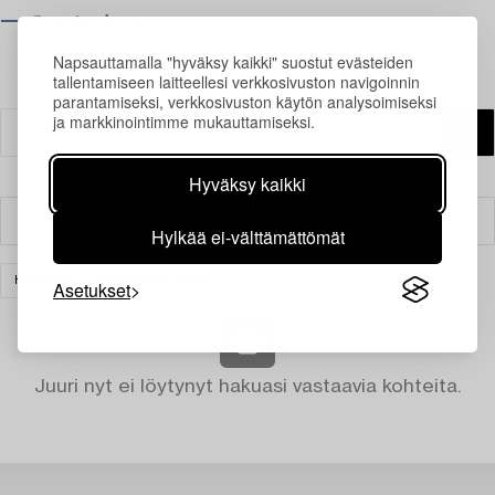
⟶ Opening hours
Napsauttamalla "hyväksy kaikki" suostut evästeiden
tallentamiseen laitteellesi verkkosivuston navigoinnin
parantamiseksi, verkkosivuston käytön analysoimiseksi
ja markkinointimme mukauttamiseksi.
Hyväksy kaikki
Suodatin
Hylkää ei-välttämättömät
HOPEA
TYHJENNÄ KAIKKI
Asetukset
Juuri nyt ei löytynyt hakuasi vastaavia kohteita.