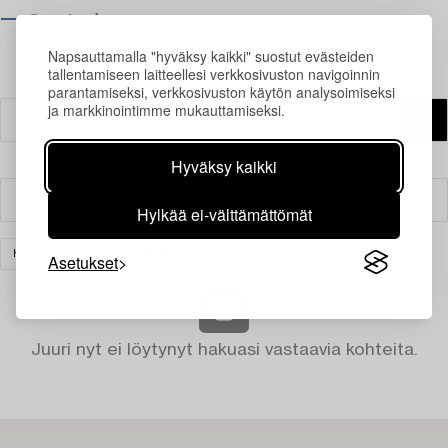
⟶ Opening hours
Napsauttamalla "hyväksy kaikki" suostut evästeiden
tallentamiseen laitteellesi verkkosivuston navigoinnin
parantamiseksi, verkkosivuston käytön analysoimiseksi
ja markkinointimme mukauttamiseksi.
Hyväksy kaikki
Suodatin
Hylkää ei-välttämättömät
HOPEA
TYHJENNÄ KAIKKI
Asetukset
Juuri nyt ei löytynyt hakuasi vastaavia kohteita.