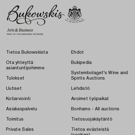
Tietoa Bukowskista
Ehdot
Ota yhteyttä
Bukipedia
asiantuntijoihimme
Systembolaget's Wine and
Tulokset
Spirits Auctions
Uutiset
Lehdistö
Kotiarviointi
Avoimet työpaikat
Asiakaspalvelu
Bonhams - All auctions
Toimitus
Tietosuojakäytäntö
Private Sales
Tietoa evästeistä
(cookies)