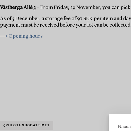
Västberga Allé 3
– From Friday, 29 November, you can pick 
As of 5 December, a storage fee of 50 SEK per item and day 
payment must be received before your lot can be collected
⟶ Opening hours
Napsau
PIILOTA SUODATTIMET