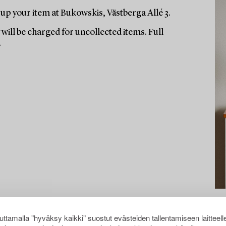
up your item at Bukowskis, Västberga Allé 3.
will be charged for uncollected items. Full
.
ttamalla "hyväksy kaikki" suostut evästeiden tallentamiseen laitteell