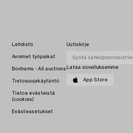
Lehdistö
Uutiskirje
Avoimet työpaikat
Lataa sovelluksemme
Bonhams - All auctions
App Store
Tietosuojakäytäntö
Tietoa evästeistä
(cookies)
Evästeasetukset