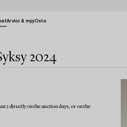
pat
Arvioi & myy
Osta
Syksy 2024
n 2 directly on the auction days, or on the