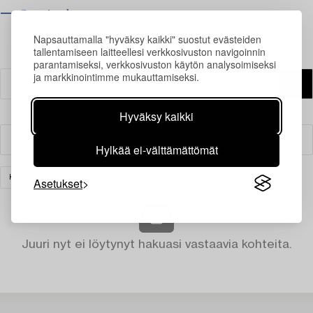
⟶ Opening hours
Napsauttamalla "hyväksy kaikki" suostut evästeiden
tallentamiseen laitteellesi verkkosivuston navigoinnin
parantamiseksi, verkkosivuston käytön analysoimiseksi
ja markkinointimme mukauttamiseksi.
Hyväksy kaikki
Suodatin
Hylkää ei-välttämättömät
KERAMIIKKA
TYHJENNÄ KAIKKI
Asetukset
Juuri nyt ei löytynyt hakuasi vastaavia kohteita.