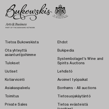
Tietoa Bukowskista
Ehdot
Ota yhteyttä
Bukipedia
asiantuntijoihimme
Systembolaget's Wine and
Tulokset
Spirits Auctions
Uutiset
Lehdistö
Kotiarviointi
Avoimet työpaikat
Asiakaspalvelu
Bonhams - All auctions
Toimitus
Tietosuojakäytäntö
Private Sales
Tietoa evästeistä
(cookies)