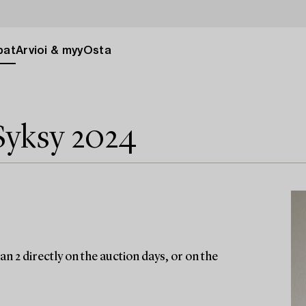
pat
Arvioi & myy
Osta
Syksy 2024
n 2 directly on the auction days, or on the