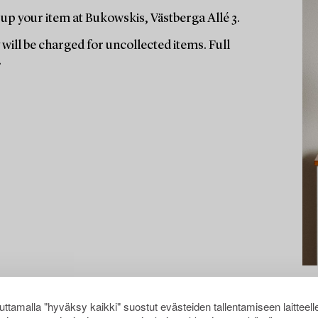
up your item at Bukowskis, Västberga Allé 3.
will be charged for uncollected items. Full
.
ttamalla "hyväksy kaikki" suostut evästeiden tallentamiseen laitteell