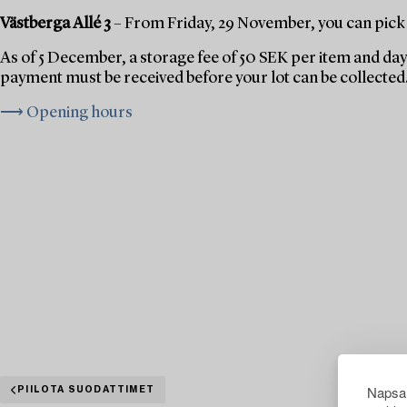
Västberga Allé 3
– From Friday, 29 November, you can pick 
As of 5 December, a storage fee of 50 SEK per item and day 
payment must be received before your lot can be collected
⟶ Opening hours
Napsau
PIILOTA SUODATTIMET