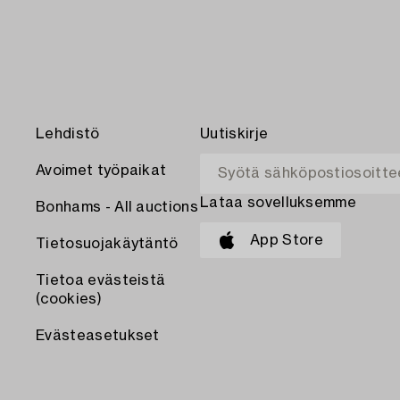
Lehdistö
Uutiskirje
Avoimet työpaikat
Lataa sovelluksemme
Bonhams - All auctions
App Store
Tietosuojakäytäntö
Tietoa evästeistä
(cookies)
Evästeasetukset