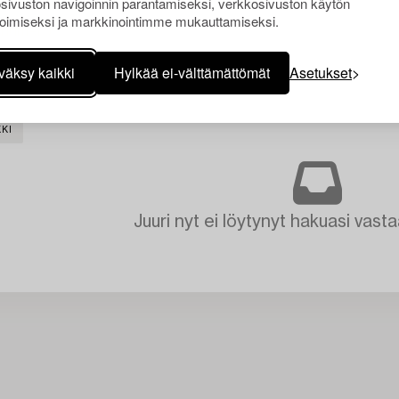
sivuston navigoinnin parantamiseksi, verkkosivuston käytön
oimiseksi ja markkinointimme mukauttamiseksi.
väksy kaikki
Hylkää ei-välttämättömät
Asetukset
KI
Juuri nyt ei löytynyt hakuasi vasta