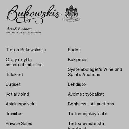
Tietoa Bukowskista
Ehdot
Ota yhteyttä
Bukipedia
asiantuntijoihimme
Systembolaget's Wine and
Tulokset
Spirits Auctions
Uutiset
Lehdistö
Kotiarviointi
Avoimet työpaikat
Asiakaspalvelu
Bonhams - All auctions
Toimitus
Tietosuojakäytäntö
Private Sales
Tietoa evästeistä
(cookies)