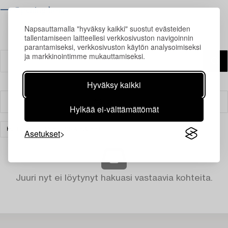
⟶ Opening hours
Napsauttamalla "hyväksy kaikki" suostut evästeiden
tallentamiseen laitteellesi verkkosivuston navigoinnin
parantamiseksi, verkkosivuston käytön analysoimiseksi
ja markkinointimme mukauttamiseksi.
Hyväksy kaikki
Suodatin
Hylkää ei-välttämättömät
KORUT
TYHJENNÄ KAIKKI
Asetukset
Juuri nyt ei löytynyt hakuasi vastaavia kohteita.