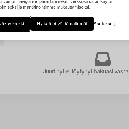
sivuston navigoinnin parantamiseksi, verkkosivuston käytön
oimiseksi ja markkinointimme mukauttamiseksi.
väksy kaikki
Hylkää ei-välttämättömät
Asetukset
I
Juuri nyt ei löytynyt hakuasi vasta