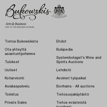
Tietoa Bukowskista
Ehdot
Ota yhteyttä
Bukipedia
asiantuntijoihimme
Systembolaget's Wine and
Tulokset
Spirits Auctions
Uutiset
Lehdistö
Kotiarviointi
Avoimet työpaikat
Asiakaspalvelu
Bonhams - All auctions
Toimitus
Tietosuojakäytäntö
Private Sales
Tietoa evästeistä
(cookies)