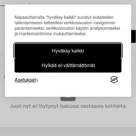
⟶ Opening hours
Napsauttamalla "hyväksy kaikki" suostut evästeiden
tallentamiseen laitteellesi verkkosivuston navigoinnin
parantamiseksi, verkkosivuston käytön analysoimiseksi
ja markkinointimme mukauttamiseksi.
Hyväksy kaikki
Suodatin
Hylkää ei-välttämättömät
LASI
TYHJENNÄ KAIKKI
Asetukset
Juuri nyt ei löytynyt hakuasi vastaavia kohteita.