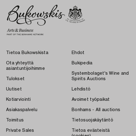
Tietoa Bukowskista
Ehdot
Ota yhteyttä
Bukipedia
asiantuntijoihimme
Systembolaget's Wine and
Tulokset
Spirits Auctions
Uutiset
Lehdistö
Kotiarviointi
Avoimet työpaikat
Asiakaspalvelu
Bonhams - All auctions
Toimitus
Tietosuojakäytäntö
Private Sales
Tietoa evästeistä
(cookies)