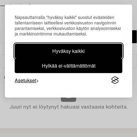
⟶ Opening hours
Napsauttamalla "hyväksy kaikki" suostut evästeiden
tallentamiseen laitteellesi verkkosivuston navigoinnin
parantamiseksi, verkkosivuston käytön analysoimiseksi
ja markkinointimme mukauttamiseksi.
Hyväksy kaikki
Suodatin
Hylkää ei-välttämättömät
LASI
TYHJENNÄ KAIKKI
Asetukset
Juuri nyt ei löytynyt hakuasi vastaavia kohteita.