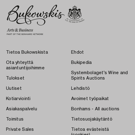
Tietoa Bukowskista
Ehdot
Ota yhteyttä
Bukipedia
asiantuntijoihimme
Systembolaget's Wine and
Tulokset
Spirits Auctions
Uutiset
Lehdistö
Kotiarviointi
Avoimet työpaikat
Asiakaspalvelu
Bonhams - All auctions
Toimitus
Tietosuojakäytäntö
Private Sales
Tietoa evästeistä
(cookies)