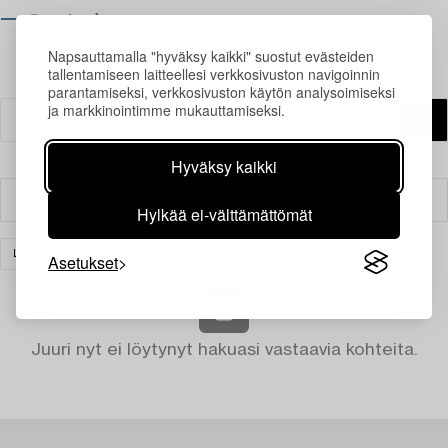
⟶ Opening hours
Napsauttamalla "hyväksy kaikki" suostut evästeiden
tallentamiseen laitteellesi verkkosivuston navigoinnin
parantamiseksi, verkkosivuston käytön analysoimiseksi
ja markkinointimme mukauttamiseksi.
Hyväksy kaikki
Suodatin
Hylkää ei-välttämättömät
LASI
TYHJENNÄ KAIKKI
Asetukset
Juuri nyt ei löytynyt hakuasi vastaavia kohteita.