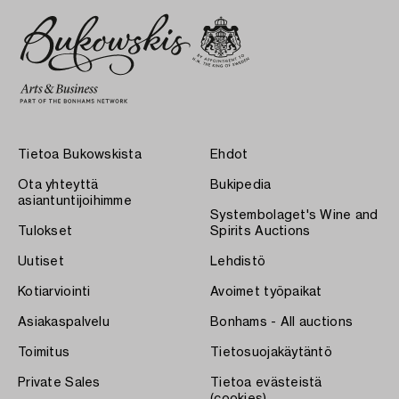
Tietoa Bukowskista
Ehdot
Ota yhteyttä
Bukipedia
asiantuntijoihimme
Systembolaget's Wine and
Tulokset
Spirits Auctions
Uutiset
Lehdistö
Kotiarviointi
Avoimet työpaikat
Asiakaspalvelu
Bonhams - All auctions
Toimitus
Tietosuojakäytäntö
Private Sales
Tietoa evästeistä
(cookies)