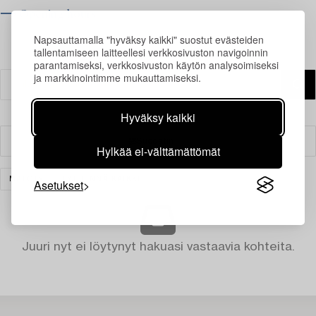
⟶ Opening hours
Napsauttamalla "hyväksy kaikki" suostut evästeiden
tallentamiseen laitteellesi verkkosivuston navigoinnin
parantamiseksi, verkkosivuston käytön analysoimiseksi
ja markkinointimme mukauttamiseksi.
Hyväksy kaikki
Suodatin
Hylkää ei-välttämättömät
MATOT
TYHJENNÄ KAIKKI
Asetukset
Juuri nyt ei löytynyt hakuasi vastaavia kohteita.