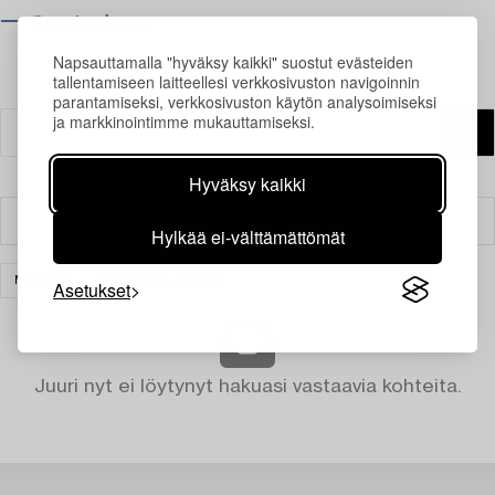
⟶ Opening hours
Napsauttamalla "hyväksy kaikki" suostut evästeiden
tallentamiseen laitteellesi verkkosivuston navigoinnin
parantamiseksi, verkkosivuston käytön analysoimiseksi
ja markkinointimme mukauttamiseksi.
Hyväksy kaikki
Suodatin
Hylkää ei-välttämättömät
MATOT
TYHJENNÄ KAIKKI
Asetukset
Juuri nyt ei löytynyt hakuasi vastaavia kohteita.