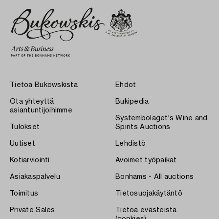
Tietoa Bukowskista
Ehdot
Ota yhteyttä
Bukipedia
asiantuntijoihimme
Systembolaget's Wine and
Tulokset
Spirits Auctions
Uutiset
Lehdistö
Kotiarviointi
Avoimet työpaikat
Asiakaspalvelu
Bonhams - All auctions
Toimitus
Tietosuojakäytäntö
Private Sales
Tietoa evästeistä
(cookies)