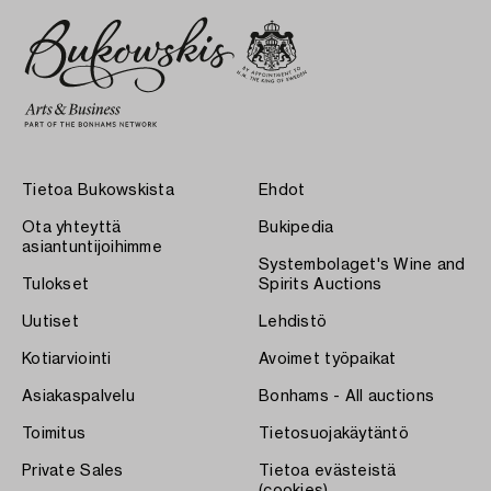
Tietoa Bukowskista
Ehdot
Ota yhteyttä
Bukipedia
asiantuntijoihimme
Systembolaget's Wine and
Tulokset
Spirits Auctions
Uutiset
Lehdistö
Kotiarviointi
Avoimet työpaikat
Asiakaspalvelu
Bonhams - All auctions
Toimitus
Tietosuojakäytäntö
Private Sales
Tietoa evästeistä
(cookies)