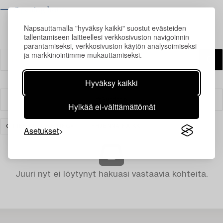
⟶ Opening hours
Napsauttamalla "hyväksy kaikki" suostut evästeiden
tallentamiseen laitteellesi verkkosivuston navigoinnin
parantamiseksi, verkkosivuston käytön analysoimiseksi
ja markkinointimme mukauttamiseksi.
Hyväksy kaikki
Suodatin
Hylkää ei-välttämättömät
ORREFORS LIGHTING
TYHJENNÄ KAIKKI
Asetukset
Juuri nyt ei löytynyt hakuasi vastaavia kohteita.